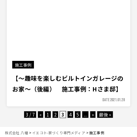
施工事例
【〜趣味を楽しむビルトインガレージの
お家〜（後編） 施工事例：Hさま邸】
DATE 2021.01.28
3 / 7
«
1
2
3
4
5
...
»
最後 »
株式会社 八幡
>
イエコト-家づくり専門メディア
>
施工事例