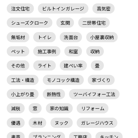
注文住宅
ビルトインガレージ
高気密
シューズクローク
玄関
二世帯住宅
無垢材
トイレ
洗面台
小屋裏収納
ペット
施工事例
和室
収納
その他
ライト
建ぺい率
畳
工法・構造
モノコック構造
家づくり
小上がり畳
断熱性
ツーバイフォー工法
減税
窓
家の知識
リフォーム
優遇
木材
ヌック
ガレージハウス
書斎
プランニング
工務店
キッチン