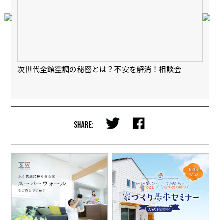
会
次世代全館空調の秘密とは？不安を解消！相談会
【
完
SHARE: