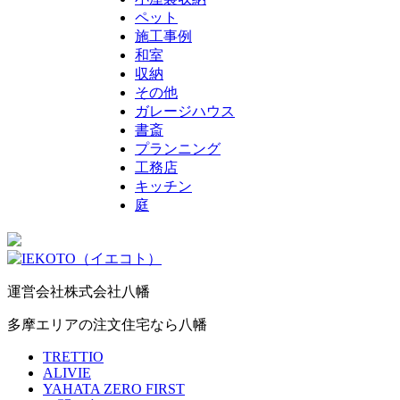
ペット
施工事例
和室
収納
その他
ガレージハウス
書斎
プランニング
工務店
キッチン
庭
運営会社
株式会社八幡
多摩エリアの注文住宅なら八幡
TRETTIO
ALIVIE
YAHATA ZERO FIRST