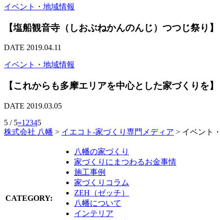
イベント・地域情報
【塩船観音寺（しおぶねかんのんじ）つつじ祭り】
DATE 2019.04.11
イベント・地域情報
【これからも多摩エリアを中心とした家づくりを】
DATE 2019.03.05
5 / 5
«
1
2
3
4
5
株式会社 八幡
>
イエコト-家づくり専門メディア
>
イベント
八幡の家づくり
家づくりにまつわるお金事情
施工事例
家づくりコラム
ZEH（ゼッチ）
CATEGORY:
八幡について
インテリア