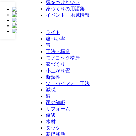
気をつけたい点
家づくりの用語集
イベント・地域情報
ライト
建ぺい率
畳
工法・構造
モノコック構造
家づくり
小上がり畳
断熱性
ツーバイフォー工法
減税
窓
家の知識
リフォーム
優遇
木材
ヌック
基礎断熱