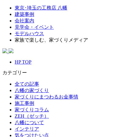
東京･埼玉の工務店 八幡
建築事例
会社案内
見学会・イベント
モデルハウス
家族で楽しむ、家づくりメディア
HP TOP
カテゴリー
全ての記事
八幡の家づくり
家づくりにまつわるお金事情
施工事例
家づくりコラム
ZEH（ゼッチ）
八幡について
インテリア
気をつけたい点