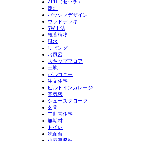
ZEH（ゼッチ）
暖炉
パッシブデザイン
ウッドデッキ
SW工法
観葉植物
風水
リビング
お風呂
スキップフロア
土地
バルコニー
注文住宅
ビルトインガレージ
高気密
シューズクローク
玄関
二世帯住宅
無垢材
トイレ
洗面台
小屋裏収納