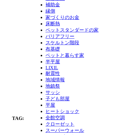
補助金
縁側
家づくりのお金
床断熱
ペットスタンダードの家
バリアフリー
スケルトン階段
布基礎
ペットと暮らす家
半平屋
LIXIL
耐震性
地域情報
地鎮祭
サッシ
子ども部屋
平屋
ヒートショック
全館空調
TAG:
クローゼット
スーパーウォール