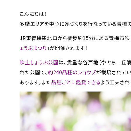
こんにちは！
多摩エリアを中心に家づくりを行なっている青梅
JR東青梅駅北口から徒歩約15分にある青梅市吹
ょうぶまつり
」が開催されます！
吹上しょうぶ公園
は、貴重な谷戸地（やとち＝丘
れた公園で、
約240品種のショウブ
が栽培されてい
あります。また
品種ごとに鑑賞できる
よう工夫され