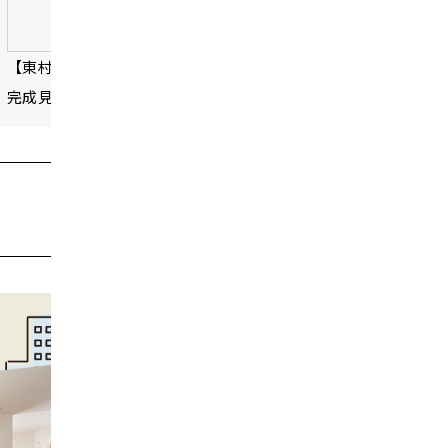
【東村山市】33坪の3LDKスーパーウォール工法の家の
【練馬
完成見学会を開催！
ル工法