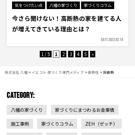
気をつけたい点
八幡の家づくり
家づくりコラム
今さら聞けない！高断熱の家を建てる人
が増えてきている理由とは？
DATE 2023.02.18
1 / 5
1
2
3
4
5
»
株式会社 八幡
>
イエコト-家づくり専門メディア
>
断熱性
>
床断熱
CATEGORY:
八幡の家づくり
家づくりにまつわるお金事情
施工事例
家づくりコラム
ZEH（ゼッチ）