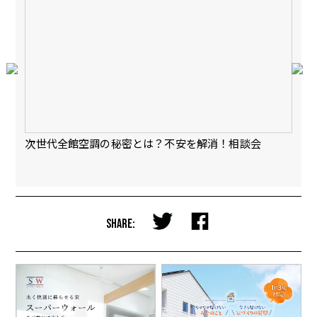
会
次世代全館空調の秘密とは？不安を解消！相談会
【
完
SHARE: