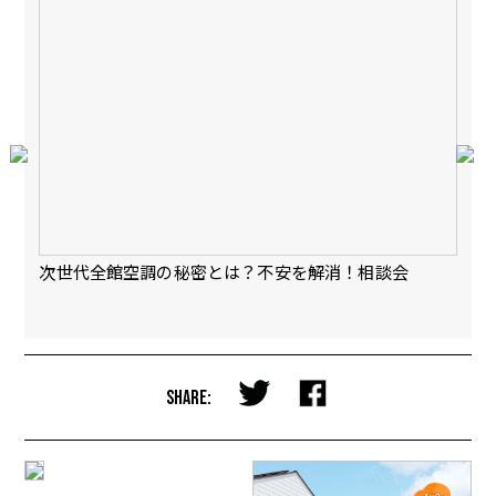
会
次世代全館空調の秘密とは？不安を解消！相談会
【
完
SHARE: