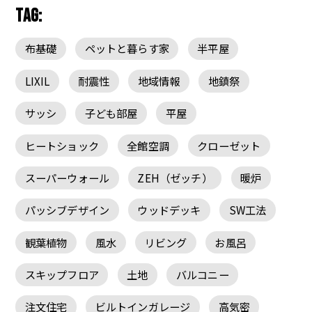
TAG:
布基礎
ペットと暮らす家
半平屋
LIXIL
耐震性
地域情報
地鎮祭
サッシ
子ども部屋
平屋
ヒートショック
全館空調
クローゼット
スーパーウォール
ZEH（ゼッチ）
暖炉
パッシブデザイン
ウッドデッキ
SW工法
観葉植物
風水
リビング
お風呂
スキップフロア
土地
バルコニー
注文住宅
ビルトインガレージ
高気密