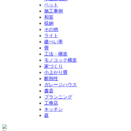
ペット
施工事例
和室
収納
その他
ライト
建ぺい率
畳
工法・構造
モノコック構造
家づくり
小上がり畳
断熱性
ガレージハウス
書斎
プランニング
工務店
キッチン
庭