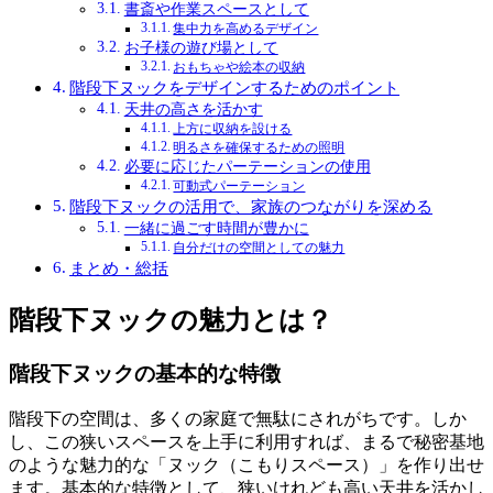
書斎や作業スペースとして
集中力を高めるデザイン
お子様の遊び場として
おもちゃや絵本の収納
階段下ヌックをデザインするためのポイント
天井の高さを活かす
上方に収納を設ける
明るさを確保するための照明
必要に応じたパーテーションの使用
可動式パーテーション
階段下ヌックの活用で、家族のつながりを深める
一緒に過ごす時間が豊かに
自分だけの空間としての魅力
まとめ・総括
階段下ヌックの魅力とは？
階段下ヌックの基本的な特徴
階段下の空間は、多くの家庭で無駄にされがちです。しか
し、この狭いスペースを上手に利用すれば、まるで秘密基地
のような魅力的な「ヌック（こもりスペース）」を作り出せ
ます。基本的な特徴として、狭いけれども高い天井を活かし