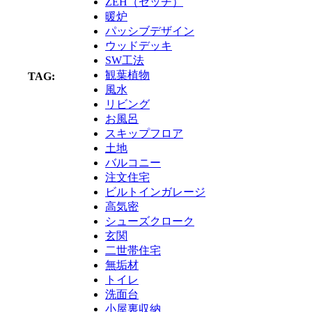
ZEH（ゼッチ）
暖炉
パッシブデザイン
ウッドデッキ
SW工法
観葉植物
TAG:
風水
リビング
お風呂
スキップフロア
土地
バルコニー
注文住宅
ビルトインガレージ
高気密
シューズクローク
玄関
二世帯住宅
無垢材
トイレ
洗面台
小屋裏収納