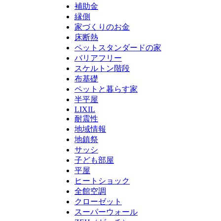
補助金
縁側
家づくりのお金
床断熱
ペットスタンダードの家
バリアフリー
スケルトン階段
布基礎
ペットと暮らす家
半平屋
LIXIL
耐震性
地域情報
地鎮祭
サッシ
子ども部屋
平屋
ヒートショック
全館空調
クローゼット
スーパーウォール