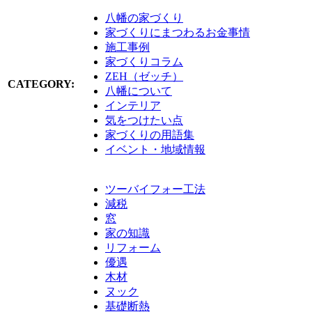
八幡の家づくり
家づくりにまつわるお金事情
施工事例
家づくりコラム
ZEH（ゼッチ）
CATEGORY:
八幡について
インテリア
気をつけたい点
家づくりの用語集
イベント・地域情報
ツーバイフォー工法
減税
窓
家の知識
リフォーム
優遇
木材
ヌック
基礎断熱