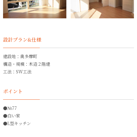
設計プラン&仕様
建設地：奥多摩町
構造・規模：木造２階建
工法：SW工法
ポイント
●№77
●白い家
●L型キッチン