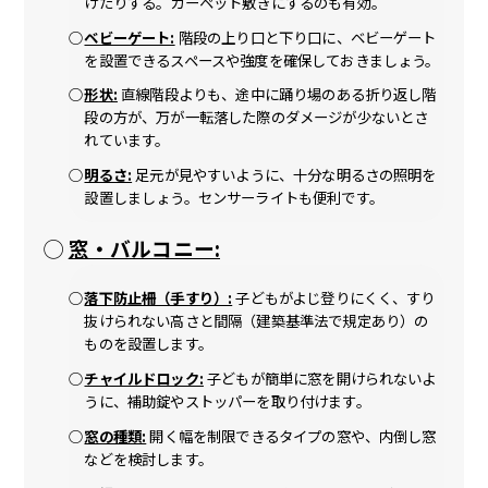
けたりする。カーペット敷きにするのも有効。
ベビーゲート:
階段の上り口と下り口に、ベビーゲート
を設置できるスペースや強度を確保しておきましょう。
形状:
直線階段よりも、途中に踊り場のある折り返し階
段の方が、万が一転落した際のダメージが少ないとさ
れています。
明るさ:
足元が見やすいように、十分な明るさの照明を
設置しましょう。センサーライトも便利です。
窓・バルコニー:
落下防止柵（手すり）:
子どもがよじ登りにくく、すり
抜けられない高さと間隔（建築基準法で規定あり）の
ものを設置します。
チャイルドロック:
子どもが簡単に窓を開けられないよ
うに、補助錠やストッパーを取り付けます。
窓の種類:
開く幅を制限できるタイプの窓や、内倒し窓
などを検討します。