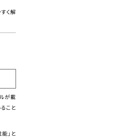
やすく解
ネルが載
いること
性能」と