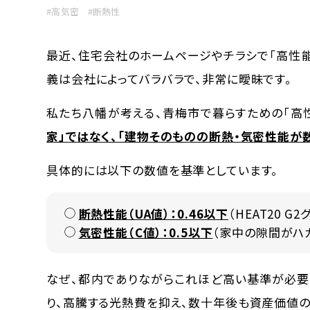
#高気密
#断熱性
最近、住宅会社のホームページやチラシで「高性能
義は会社によってバラバラで、非常に曖昧です。
私たち八幡が考える、青梅市で暮らすための「高性
家」ではなく、「建物そのものの断熱・気密性能が
具体的には以下の数値を基準としています。
断熱性能（UA値）：0.46以下
（HEAT20 G
気密性能（C値）：0.5以下
（家中の隙間がハガ
なぜ、都内でありながらこれほど高い基準が必要
り、高騰する光熱費を抑え、数十年後も資産価値の