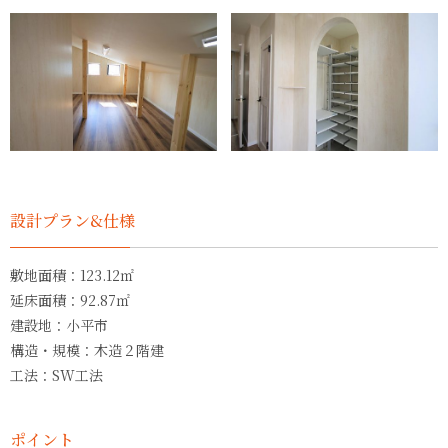
設計プラン&仕様
敷地面積：123.12㎡
延床面積：92.87㎡
建設地：小平市
構造・規模：木造２階建
工法：SW工法
ポイント