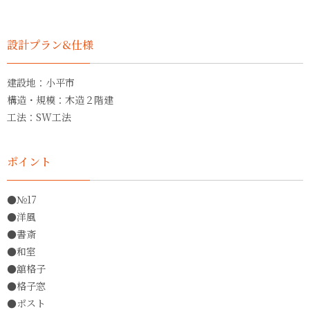
設計プラン&仕様
建設地：小平市
構造・規模：木造２階建
工法：SW工法
ポイント
●№17
●洋風
●書斎
●和室
●舘格子
●格子窓
●ポスト