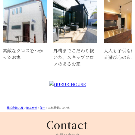
素敵なクロスをつか
外構までこだわり抜
大人も子供も
ったお家
いた、スキップフロ
る遊び心のあ
アのあるお家
株式会社 八幡
>
施工事例
>
住宅
>
三角屋根の白い家
お問い合わせ