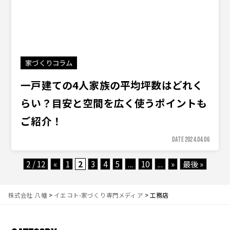
家づくりコラム
一戸建ての4人家族の平均坪数はどれく
らい？目安と空間を広く使うポイントも
ご紹介！
DATE 2024.04.06
2 / 12
«
1
2
3
4
5
...
10
...
»
最後 »
株式会社 八幡
>
イエコト-家づくり専門メディア
>
工務店