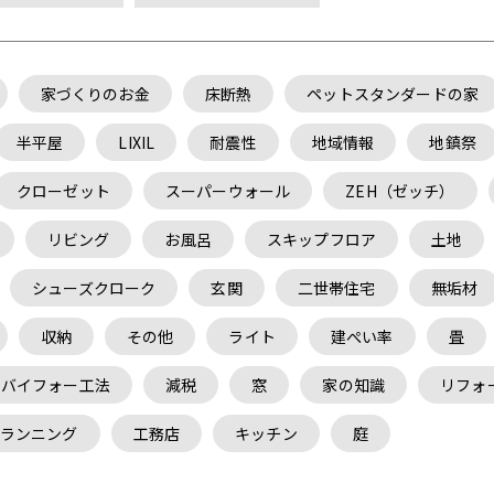
家づくりのお金
床断熱
ペットスタンダードの家
半平屋
LIXIL
耐震性
地域情報
地鎮祭
クローゼット
スーパーウォール
ZEH（ゼッチ）
リビング
お風呂
スキップフロア
土地
シューズクローク
玄関
二世帯住宅
無垢材
収納
その他
ライト
建ぺい率
畳
ーバイフォー工法
減税
窓
家の知識
リフォ
ランニング
工務店
キッチン
庭