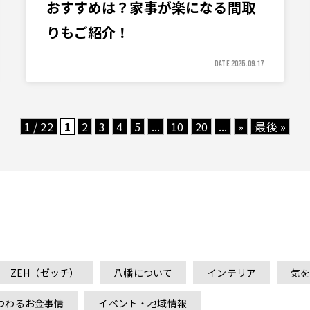
おすすめは？家事が楽になる間取
りもご紹介！
DATE 2025.09.17
1 / 22
1
2
3
4
5
...
10
20
...
»
最後 »
ZEH（ゼッチ）
八幡について
インテリア
気
つわるお金事情
イベント・地域情報