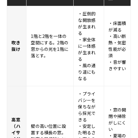
・圧倒的
な開放感
・床面積
が生まれ
が減る
る
1階と2階を一体の
・高い断
・家全体
吹き
空間にする。2階の
熱・気密
に一体感
抜け
窓からの光を1階に
性能が必
が生まれ
落とす。
須
る
・音が響
・風の通
きやすい
り道にも
なる
・プライ
バシーを
保ちなが
・窓の開
ら採光で
閉や掃除
高窓
きる
がしにく
（ハ
壁の高い位置に設
・安定し
い
イサ
置する横長の窓。
た明るさ
・夏場の