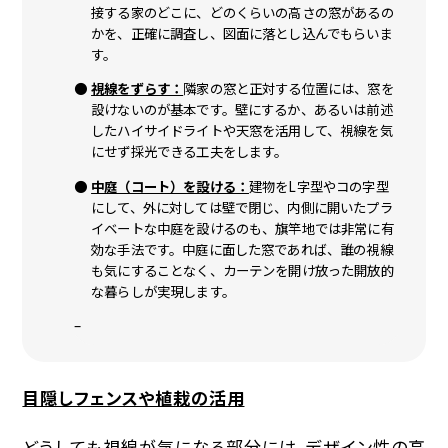
接する家のどこに、どのくらいの高さの窓があるの
かを、正確に調査し、図面に落とし込んでもらいま
す。
視線をずらす：
隣家の窓と正対する位置には、窓を
設けないのが基本です。壁にするか、あるいは前述
したハイサイドライトや天窓を活用して、視線を気
にせず採光できる工夫をします。
中庭（コート）を設ける：
建物をL字型やコの字型
にして、外に対しては壁で閉じ、内側に開いたプラ
イベートな中庭を設けるのも、旗竿地では非常に有
効な手法です。中庭に面した窓であれば、誰の視線
も気にすることなく、カーテンを開け放った開放的
な暮らしが実現します。
–
目隠しフェンスや植栽の活用
どうしても視線が気になる部分には、デザイン性の高