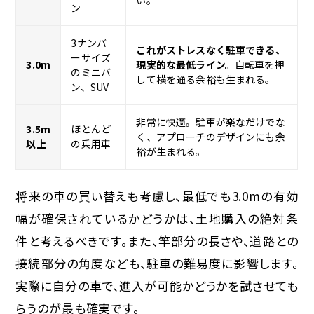
い。
ン
3ナンバ
これがストレスなく駐車できる、
ーサイズ
3.0m
現実的な最低ライン。
自転車を押
のミニバ
して横を通る余裕も生まれる。
ン、SUV
非常に快適。駐車が楽なだけでな
3.5m
ほとんど
く、アプローチのデザインにも余
以上
の乗用車
裕が生まれる。
将来の車の買い替えも考慮し、
最低でも3.0mの有効
幅が確保されているか
どうかは、土地購入の絶対条
件と考えるべきです。また、竿部分の長さや、道路との
接続部分の角度なども、駐車の難易度に影響します。
実際に自分の車で、進入が可能かどうかを試させても
らうのが最も確実です。