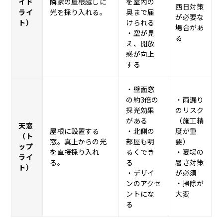
イド
隣家の屋根越しに
を室内の
西日対策
ライ
光を採り入れる。
奥まで届
が必要な
ト）
けられる
場合があ
・空が見
る
え、開放
感が向上
する
・壁面窓
の約3倍の
・雨漏り
採光効果
のリスク
がある
（施工精
天窓
屋根に設置する
・北側の
度が重
（ト
窓。真上からの光
部屋も明
要）
ップ
を直接採り入れ
るくでき
・夏場の
ライ
る。
る
暑さ対策
ト）
・デザイ
が必須
ンのアクセ
・掃除が
ントにな
大変
る