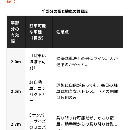
は？
竿部分の幅と駐車の難易度
竿部
駐車可能
分の
な車種
注意点
有効
（目安）
幅
（駐車は
建築基準法上の最低ライン。人が
2.0m
ほぼ不可
通るのがやっと。
能）
軽自動
運転に自信があっても、毎日の駐
車、コン
2.5m
車は相当なストレス。ドアの開閉
パクトカ
は片側のみ。
ー
5ナンバ
乗り降りは可能だが、かなり窮
ーサイズ
2.7m
屈。助手席からの乗り降りは難し
のミニバ