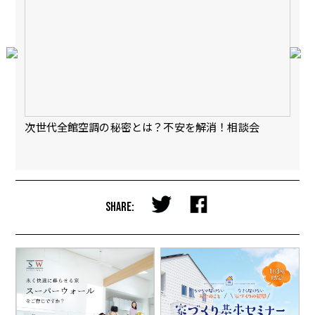
会
次世代全館空調の秘密とは？不安を解消！相談会
【
完
SHARE: