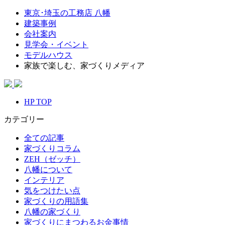
東京･埼玉の工務店 八幡
建築事例
会社案内
見学会・イベント
モデルハウス
家族で楽しむ、家づくりメディア
HP TOP
カテゴリー
全ての記事
家づくりコラム
ZEH（ゼッチ）
八幡について
インテリア
気をつけたい点
家づくりの用語集
八幡の家づくり
家づくりにまつわるお金事情