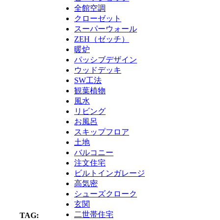
全館空調
クローゼット
スーパーウォール
ZEH（ゼッチ）
暖炉
パッシブデザイン
ウッドデッキ
SW工法
観葉植物
風水
リビング
お風呂
スキップフロア
土地
バルコニー
注文住宅
ビルトインガレージ
高気密
シューズクローク
玄関
二世帯住宅
TAG: