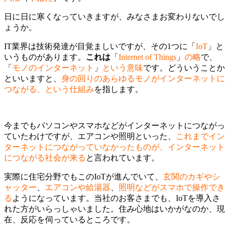
日に日に寒くなっていきますが、みなさまお変わりないでし
ょうか。
IT業界は技術発達が目覚ましいですが、その1つに「
IoT
」と
いうものがあります。
これは
「
Internet of Things
」
の略
で、
「
モノのインターネット
」
という意味
です。どういうことか
といいますと、
身の回りのあらゆるモノがインターネットに
つながる、という仕組み
を指します。
今までもパソコンやスマホなどがインターネットにつながっ
ていたわけですが、エアコンや照明といった、
これまでイン
ターネットにつながっていなかったものが、インターネット
につながる社会が来る
と言われています。
実際に住宅分野でもこのIoTが進んでいて、
玄関のカギやシ
ャッター
、
エアコンや給湯器
、
照明などがスマホで操作でき
る
ようになっています。当社のお客さまでも、IoTを導入さ
れた方がいらっしゃいました。住み心地はいかがなのか、現
在、反応を伺っているところです。