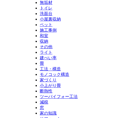
無垢材
トイレ
洗面台
小屋裏収納
ペット
施工事例
和室
収納
その他
ライト
建ぺい率
畳
工法・構造
モノコック構造
家づくり
小上がり畳
断熱性
ツーバイフォー工法
減税
窓
家の知識