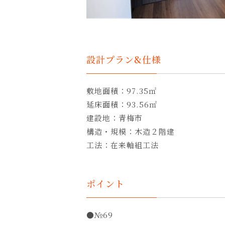
設計プラン&仕様
敷地面積：97.35㎡
延床面積：93.56㎡
建設地：青梅市
構造・規模：木造２階建
工法：在来軸組工法
ポイント
●№69