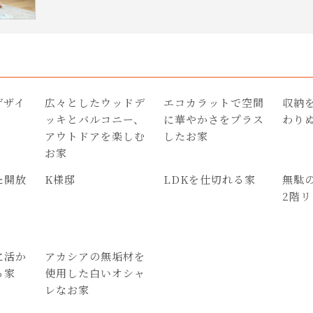
デザイ
広々としたウッドデ
エコカラットで空間
収納
ッキとバルコニー、
に華やかさをプラス
わり
アウトドアを楽しむ
したお家
お家
た開放
K様邸
LDKを仕切れる家
無駄
2階
に活か
アカシアの無垢材を
る家
使用した白いオシャ
レなお家