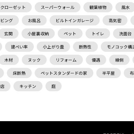
クローゼット
スーパーウォール
観葉植物
風水
リビング
お風呂
ビルトインガレージ
高気密
玄関
小屋裏収納
ペット
トイレ
洗面台
建ぺい率
小上がり畳
断熱性
モノコック構
木材
ヌック
リフォーム
優遇
縁側
床断熱
ペットスタンダードの家
半平屋
務店
キッチン
庭