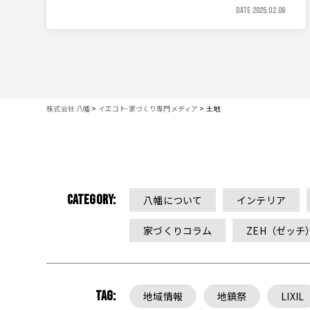
DATE 2025.02.08
株式会社 八幡
>
イエコト-家づくり専門メディア
>
土地
CATEGORY:
八幡について
インテリア
家づくりコラム
ZEH（ゼッチ
TAG:
地域情報
地鎮祭
LIXIL