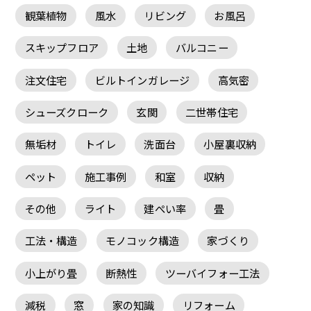
観葉植物
風水
リビング
お風呂
スキップフロア
土地
バルコニー
注文住宅
ビルトインガレージ
高気密
シューズクローク
玄関
二世帯住宅
無垢材
トイレ
洗面台
小屋裏収納
ペット
施工事例
和室
収納
その他
ライト
建ぺい率
畳
工法・構造
モノコック構造
家づくり
小上がり畳
断熱性
ツーバイフォー工法
減税
窓
家の知識
リフォーム