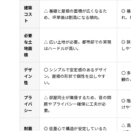
建築
△ 基礎と屋根の面積が広くなるた
◎ 
コス
め、坪単価は割高になる傾向。
れ、
ト
必要
な土
△ 広い土地が必要。都市部での実現
◎ 
地面
はハードルが高い。
しや
積
デザ
〇 シンプルで安定感のあるデザイ
〇 
イン
ン。屋根の形状で個性を出しやす
観の
性
い。
プラ
△ 部屋同士が隣接するため、音の問
◎ 
イバ
題やプライバシー確保に工夫が必
けや
シー
要。
△ 
耐震
◎ 低重心で構造が安定しているた