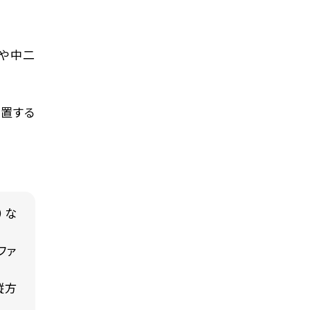
階や中二
位置する
）な
ファ
縦方