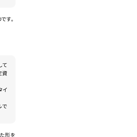
です。
して
定資
タイ
ルで
った形を