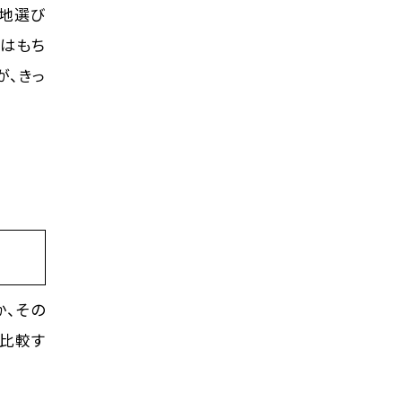
土地選び
方はもち
が、きっ
か、その
を比較す