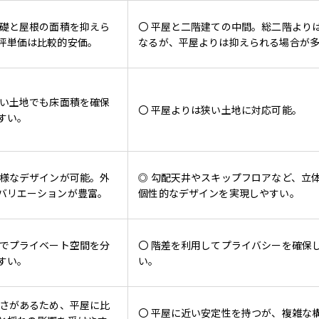
基礎と屋根の面積を抑えら
〇 平屋と二階建ての中間。総二階より
坪単価は比較的安価。
なるが、平屋よりは抑えられる場合が
狭い土地でも床面積を確保
〇 平屋よりは狭い土地に対応可能。
すい。
多様なデザインが可能。外
◎ 勾配天井やスキップフロアなど、立
バリエーションが豊富。
個性的なデザインを実現しやすい。
階でプライベート空間を分
〇 階差を利用してプライバシーを確保
すい。
い。
高さがあるため、平屋に比
〇 平屋に近い安定性を持つが、複雑な