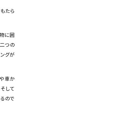
をもたら
建物に囲
、二つの
ニングが
人や車か
、そして
あるので