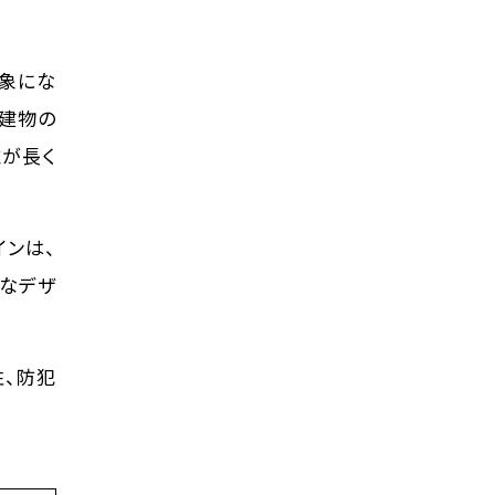
象にな
、建物の
離が長く
インは、
ぐなデザ
性、防犯