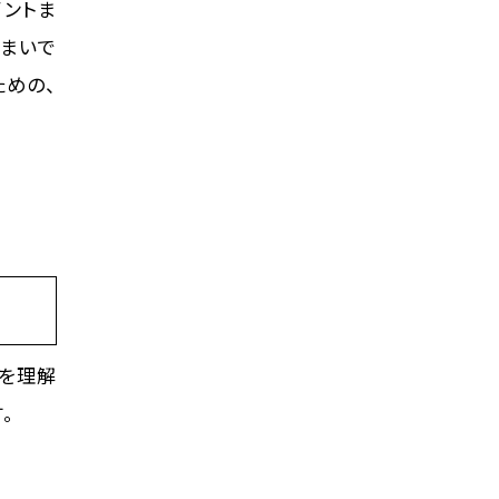
イントま
住まいで
ための、
を理解
。