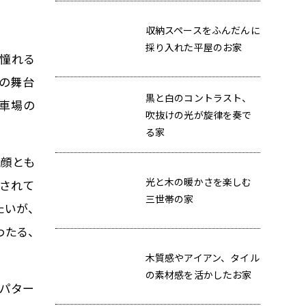
収納スペースをふんだんに
採り入れた平屋のお家
が憧れる
好の舞台
黒と白のコントラスト、
駐車場の
吹抜けの光が旋律を奏で
る家
の顔とも
光と木の暖かさを楽しむ
右されて
三世帯の家
たいが、
わたる、
木質感やアイアン、タイル
の素材感を活かしたお家
置パター