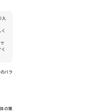
り入
しく
能で
すく
フのバラ
全体の第