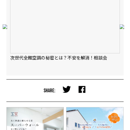
会
次世代全館空調の秘密とは？不安を解消！相談会
【
完
SHARE: