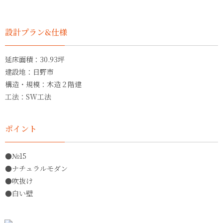
設計プラン&仕様
延床面積：30.93坪
建設地：日野市
構造・規模：木造２階建
工法：SW工法
ポイント
●№15
●ナチュラルモダン
●吹抜け
●白い壁