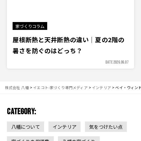
家づくりコラム
屋根断熱と天井断熱の違い｜夏の2階の
暑さを防ぐのはどっち？
DATE 2026.06.07
株式会社 八幡
>
イエコト-家づくり専門メディア
>
インテリア
>
ベイ・ウィン
CATEGORY:
八幡について
インテリア
気をつけたい点