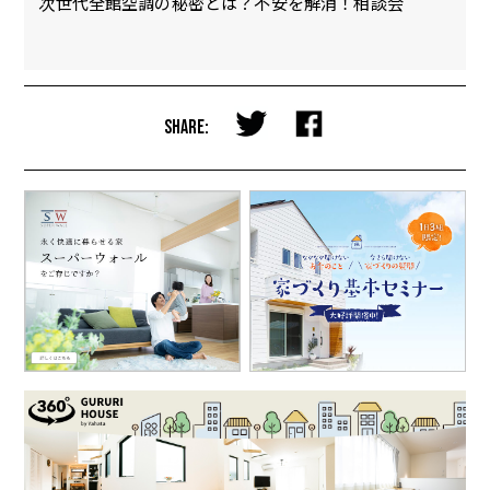
会
次世代全館空調の秘密とは？不安を解消！相談会
【
完
SHARE: