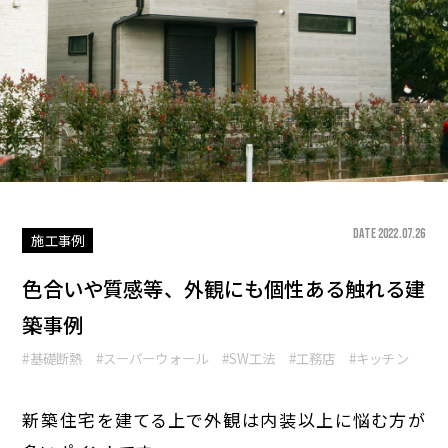
DATE 2022.07.26
施工事例
色合いや質感等、外観にも個性ある触れる建
築事例
#基礎断熱
#スーパーウォール
#SW工法
#工務店
#キッチン
新築住宅を建てる上で外観は内装以上に悩む方が