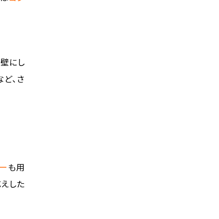
を壁にし
など、さ
ー
も用
応えした