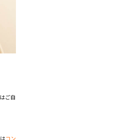
まはご自
には
コン