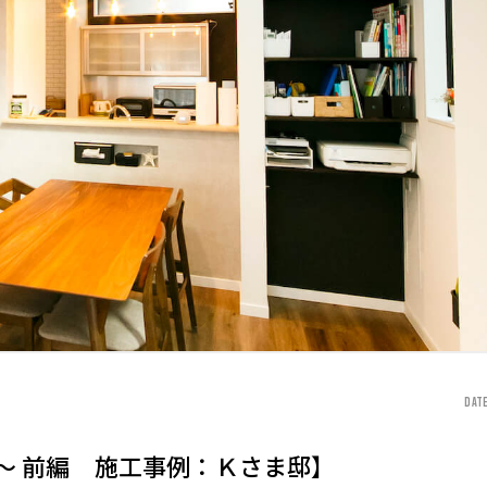
DATE
〜 前編 施工事例：Ｋさま邸】