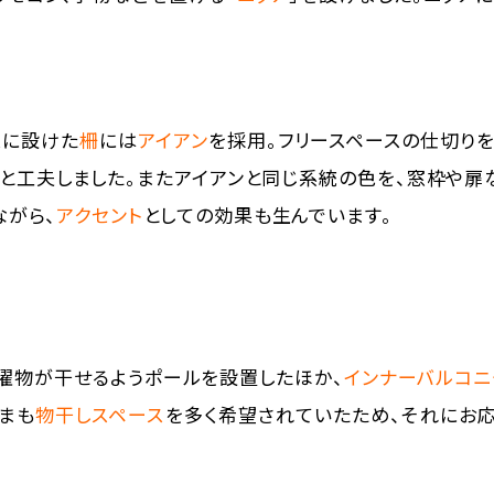
スに設けた
柵
には
アイアン
を採用。フリースペースの仕切り
と工夫しました。またアイアンと同じ系統の色を、窓枠や扉
ながら、
アクセント
としての効果も生んでいます。
濯物が干せるようポールを設置したほか、
インナーバルコニ
まも
物干しスペース
を多く希望されていたため、それにお