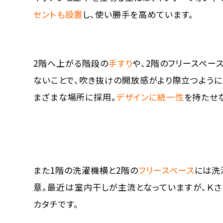
セントも設置
し、使い勝手を高めています。
2階へ上がる階段の
手すり
や、2階のフリースペー
ないことで、吹き抜けの開放感がより際立つように
まざまな場所に採用。
デザインに統一性
を持たせ
また1階の洗濯機横と2階の
フリースペース
には洗
意。最近は室内干しが主流となっていますが、Ｋさ
カタチです。