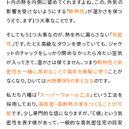
ト内の熱を内側に留めてくれますよね。この、外気の
影響を受けないようにする「
断熱性
」が温かさを保つ
うえで、まず1つ大事なことです。
そしてもう1つ大事なのが、熱を外に漏らさない「
気密
性
」です。たとえ高級なダウンを使っていても、ジャケ
ットのチャックをしっかり閉めなかったら冷たい空気
が入ってきて、温かさは保てません。つまり
断熱性と気
密性を一緒に高めることで電気を無駄に使う
ことが
なくなり、ひいては
光熱費0円の家となる
のです。
私たち八幡は「
スーパーウォール工法
」という工法を
採用しており、
高気密・高断熱の家をつくることが可
能
です。少し専門的な話になりますが、「C値」という気
密性を表す値があって、一般的な高気密住宅の目安