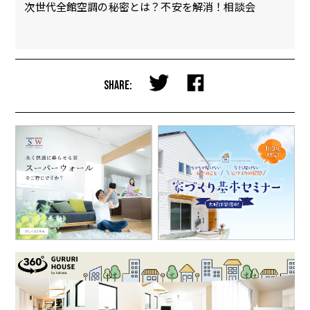
会
次世代全館空調の秘密とは？不安を解消！相談会
【
完
SHARE: