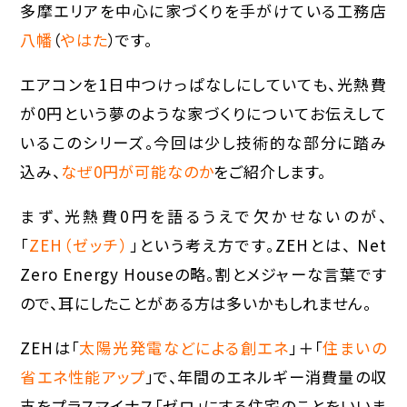
多摩エリアを中心に家づくりを手がけている工務店
八幡
（
やはた
）です。
エアコンを1日中つけっぱなしにしていても、光熱費
が0円という夢のような家づくりについてお伝えして
いるこのシリーズ。今回は少し技術的な部分に踏み
込み、
なぜ0円が可能なのか
をご紹介します。
まず、光熱費0円を語るうえで欠かせないのが、
「
ZEH（ゼッチ）
」という考え方です。ZEHとは、 Net
Zero Energy Houseの略。割とメジャーな言葉です
ので、耳にしたことがある方は多いかもしれません。
ZEHは「
太陽光発電などによる創エネ
」＋「
住まいの
省エネ性能アップ
」で、年間のエネルギー消費量の収
支をプラスマイナス「ゼロ」にする住宅のことをいいま