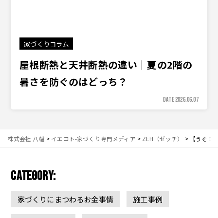
家づくりコラム
屋根断熱と天井断熱の違い｜夏の2階の
暑さを防ぐのはどっち？
DATE 2026.06.07
株式会社 八幡
>
イエコト-家づくり専門メディア
>
ZEH（ゼッチ）
>
【うそ！
CATEGORY:
家づくりにまつわるお金事情
施工事例