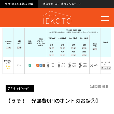
東京･埼玉の工務店 八幡
家族で楽しむ、家づくりメディア
DATE 2020.08.18
ZEH（ゼッチ）
【うそ！ 光熱費0円のホントのお話②】