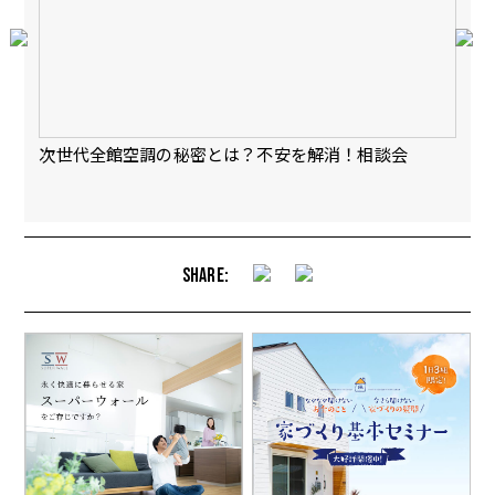
会
次世代全館空調の秘密とは？不安を解消！相談会
【
完
SHARE: