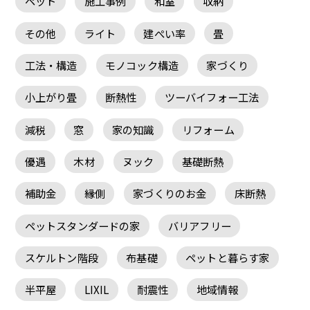
ペット
施工事例
和室
収納
その他
ライト
建ぺい率
畳
工法・構造
モノコック構造
家づくり
小上がり畳
断熱性
ツーバイフォー工法
減税
窓
家の知識
リフォーム
優遇
木材
ヌック
基礎断熱
補助金
縁側
家づくりのお金
床断熱
ペットスタンダードの家
バリアフリー
スケルトン階段
布基礎
ペットと暮らす家
半平屋
LIXIL
耐震性
地域情報