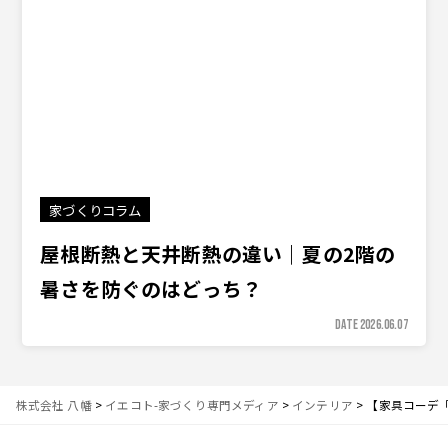
家づくりコラム
屋根断熱と天井断熱の違い｜夏の2階の
暑さを防ぐのはどっち？
DATE 2026.06.07
株式会社 八幡
>
イエコト-家づくり専門メディア
>
インテリア
>
【家具コーデ