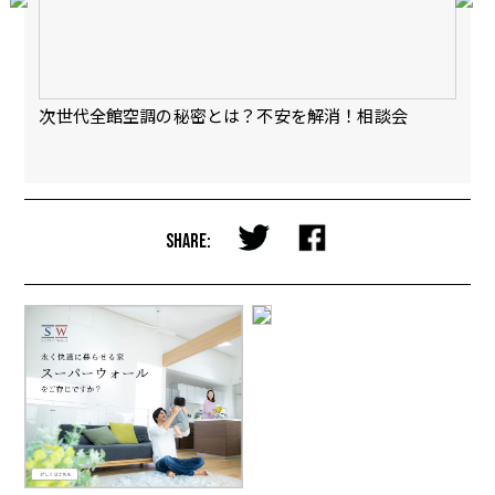
会
次世代全館空調の秘密とは？不安を解消！相談会
【
完
SHARE: