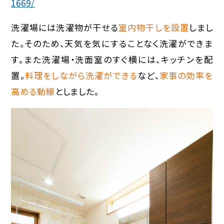
1669/
洗濯場には洗濯物が干せる
室内物干しを設置
しまし
た。そのため、天気を気にすることなく洗濯ができま
す。また洗濯場・洗面室のすぐ横には、キッチンを配
置。
料理をしながら洗濯ができる
など、
家事の効率を
高める動線
としました。