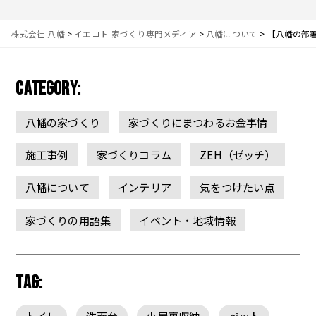
株式会社 八幡
>
イエコト-家づくり専門メディア
>
八幡について
>
【八幡の部
CATEGORY:
八幡の家づくり
家づくりにまつわるお金事情
施工事例
家づくりコラム
ZEH（ゼッチ）
八幡について
インテリア
気をつけたい点
家づくりの用語集
イベント・地域情報
TAG:
トイレ
洗面台
小屋裏収納
ペット