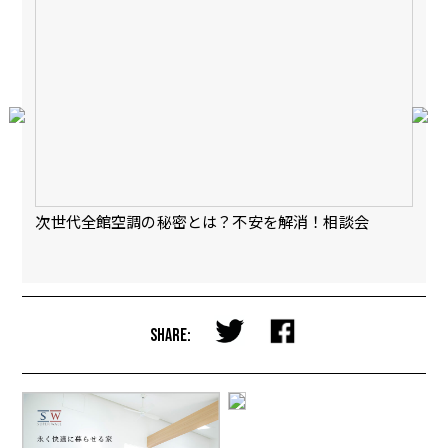
会
次世代全館空調の秘密とは？不安を解消！相談会
【
完
SHARE: