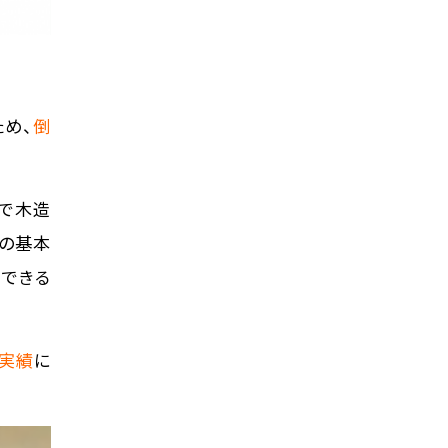
め、
倒
法で木造
倍の基本
ができる
う実績
に