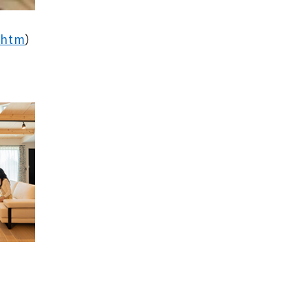
.htm
）