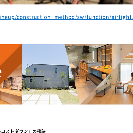
p/lineup/construction_method/sw/function/airtight
いコストダウン」の秘訣