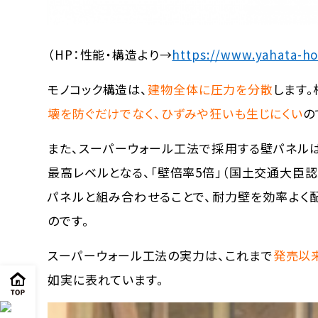
（HP：性能・構造より→
https://www.yahata-h
モノコック構造は、
建物全体に圧力を分散
します
壊を防ぐだけでなく、ひずみや狂いも生じにくい
の
また、スーパーウォール工法で採用する壁パネル
最高レベルとなる、「壁倍率5倍」（国土交通大臣認
パネルと組み合わせることで、耐力壁を効率よく
のです。
スーパーウォール工法の実力は、これまで
発売以来
如実に表れています。